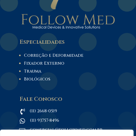
Especialidades
Correção e Deformidade
Fixador Externo
Trauma
Biológicos
Fale Conosco
(11) 2668-0519

(11) 93757-8496

comercial@followmed.com.br
